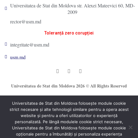
Universitatea de Stat din Moldova str. Alexei Mateevici 60, MD-
2009
rector@usm.md
Toleranță zero corupției
integritate@usm.md
usm.md
Universitatea de Stat din Moldova 2026 © All Rights Reserved
Universitatea de Stat din Moldova folosește module cookie
strict necesare și alte tehnologii similare pentru a opera acest
website și pentru a oferi utilizatorilor o experiență
personalizată. Pe lângă modulele cookie strict necesare,
Universitatea de Stat din Moldova folosește module cookie
®
opționale pentru a îmbunătăți și personaliza experiența
Secție Programare Web al USM