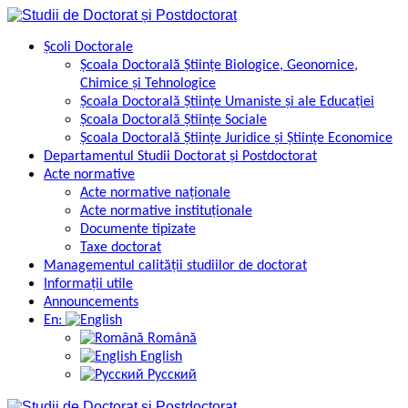
Skip
to
content
Școli Doctorale
Școala Doctorală Științe Biologice, Geonomice,
Chimice și Tehnologice
Școala Doctorală Științe Umaniste și ale Educației
Școala Doctorală Științe Sociale
Școala Doctorală Științe Juridice și Științe Economice
Departamentul Studii Doctorat și Postdoctorat
Acte normative
Acte normative naționale
Acte normative instituționale
Documente tipizate
Taxe doctorat
Managementul calității studiilor de doctorat
Informații utile
Announcements
En:
Română
English
Русский