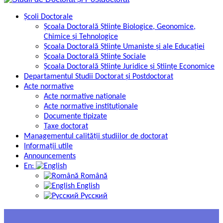
Școli Doctorale
Școala Doctorală Științe Biologice, Geonomice,
Chimice și Tehnologice
Școala Doctorală Științe Umaniste și ale Educației
Școala Doctorală Științe Sociale
Școala Doctorală Științe Juridice și Științe Economice
Departamentul Studii Doctorat și Postdoctorat
Acte normative
Acte normative naționale
Acte normative instituționale
Documente tipizate
Taxe doctorat
Managementul calității studiilor de doctorat
Informații utile
Announcements
En:
Română
English
Русский