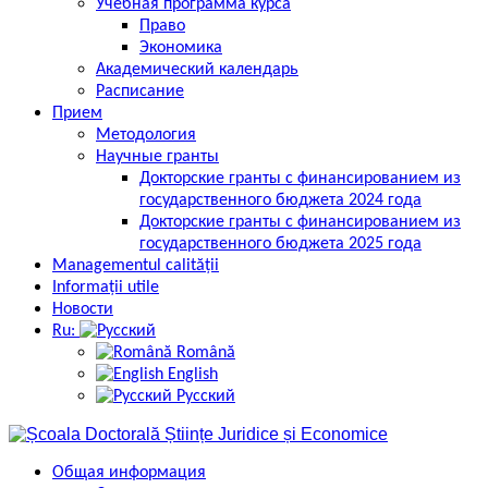
Учебная программа курса
Право
Экономика
Академический календарь
Расписание
Прием
Методология
Научные гранты
Докторские гранты с финансированием из
государственного бюджета 2024 года
Докторские гранты с финансированием из
государственного бюджета 2025 года
Managementul calității
Informații utile
Новости
Ru:
Română
English
Русский
Общая информация