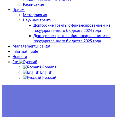
Расписание
Прием
Методология
Научные гранты
Докторские гранты с финансированием из
государственного бюджета 2024 года
Докторские гранты с финансированием из
государственного бюджета 2025 года
Managementul calității
Informații utile
Новости
Ru:
Română
English
Русский