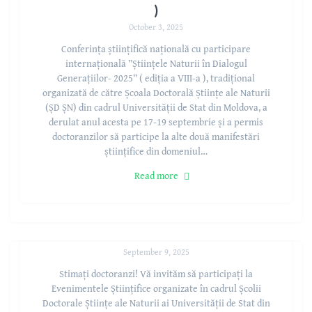
)
October 3, 2025
Conferința științifică națională cu participare
internațională ”Științele Naturii în Dialogul
Generațiilor- 2025” ( ediția a VIII-a ), tradițional
organizată de către Școala Doctorală Științe ale Naturii
(ȘD ȘN) din cadrul Universității de Stat din Moldova, a
derulat anul acesta pe 17-19 septembrie și a permis
doctoranzilor să participe la alte două manifestări
științifice din domeniul…
Read more
Aviz
September 9, 2025
Stimați doctoranzi! Vă invităm să participați la
Evenimentele Științifice organizate în cadrul Școlii
Doctorale Științe ale Naturii ai Universității de Stat din