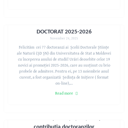
START STUDIILOR SUPERIOARE de
DOCTORAT 2025-2026
November 24, 2025
Felicităm cei 77 doctoranzi ai Școlii Doctorale Științe
ale Naturii (ȘD ȘN) din Universitatea de Stat a Moldovei
cu începerea anului de studii! Urări deosebite celor 19
novici ai promoției 2025-2026, care au susținut cu brio
probele de admitere. Pentru ei, pe 13 noiembrie anul
curent, a fost organizată Ședința de Inițiere ( format
on-line),…
Read more
Schimb de experiență științifică prin
contribuția doctoranzilor