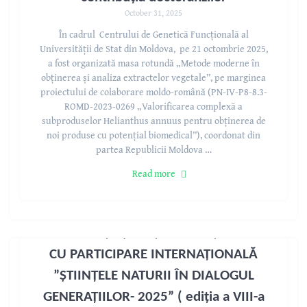
October 31, 2025
În cadrul Centrului de Genetică Funcțională al
Universității de Stat din Moldova, pe 21 octombrie 2025,
a fost organizată masa rotundă „Metode moderne în
obținerea și analiza extractelor vegetale”, pe marginea
proiectului de colaborare moldo-română (PN-IV-P8-8.3-
ROMD-2023-0269 „Valorificarea complexă a
subproduselor Helianthus annuus pentru obținerea de
noi produse cu potențial biomedical”), coordonat din
partea Republicii Moldova …
Read more
CONFERINȚA ȘTIINȚIFICĂ NAȚIONALĂ
CU PARTICIPARE INTERNAȚIONALĂ
”ȘTIINȚELE NATURII ÎN DIALOGUL
GENERAȚIILOR- 2025” ( ediția a VIII-a