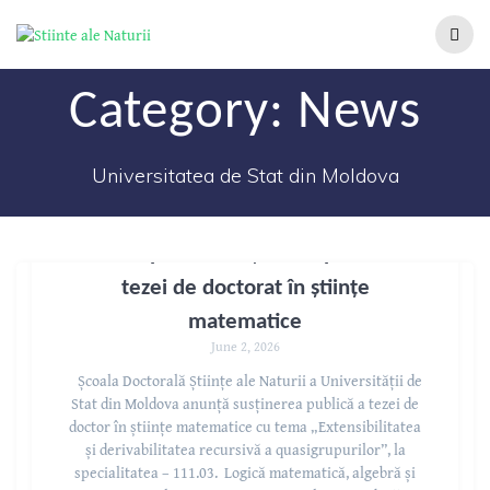
Category:
News
Universitatea de Stat din Moldova
A V I Z privind susținerea publică a
tezei de doctorat în științe
matematice
June 2, 2026
Școala Doctorală Științe ale Naturii a Universității de
Stat din Moldova anunță susținerea publică a tezei de
doctor în științe matematice cu tema „Extensibilitatea
și derivabilitatea recursivă a quasigrupurilor”, la
specialitatea – 111.03. Logică matematică, algebră și