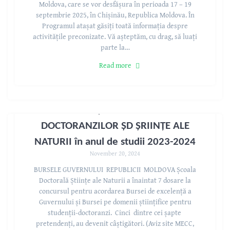
Moldova, care se vor desfășura în perioada 17 – 19
septembrie 2025, în Chișinău, Republica Moldova. În
Programul atașat găsiți toată informația despre
activitățile preconizate. Vă așteptăm, cu drag, să luați
parte la…
Read more
PERFORMANȚELE ACADEMICE ALE
DOCTORANZILOR ȘD ȘRIINȚE ALE
NATURII în anul de studii 2023-2024
November 20, 2024
BURSELE GUVERNULUI REPUBLICII MOLDOVA Școala
Doctorală Științe ale Naturii a înaintat 7 dosare la
concursul pentru acordarea Bursei de excelență a
Guvernului și Bursei pe domenii științifice pentru
studenții-doctoranzi. Cinci dintre cei șapte
pretendenți, au devenit câștigători. (Aviz site MECC,