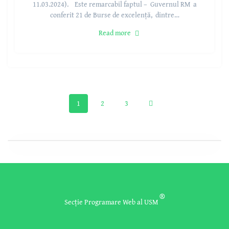
11.03.2024). Este remarcabil faptul – Guvernul RM a
conferit 21 de Burse de excelență, dintre…
Read more
1
2
3
®
Secție Programare Web al USM