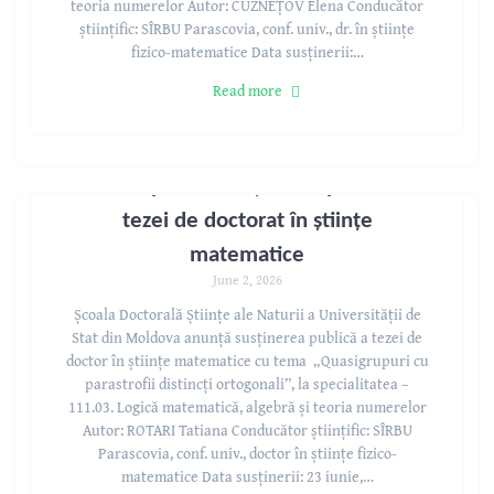
teoria numerelor Autor: CUZNEȚOV Elena Conducător
științific: SÎRBU Parascovia, conf. univ., dr. în științe
fizico-matematice Data susținerii:…
Read more
A V I Z privind susținerea publică a
tezei de doctorat în științe
matematice
June 2, 2026
Școala Doctorală Științe ale Naturii a Universității de
Stat din Moldova anunță susținerea publică a tezei de
doctor în științe matematice cu tema „Quasigrupuri cu
parastrofii distincți ortogonali”, la specialitatea –
111.03. Logică matematică, algebră și teoria numerelor
Autor: ROTARI Tatiana Conducător științific: SÎRBU
Parascovia, conf. univ., doctor în științe fizico-
matematice Data susținerii: 23 iunie,…