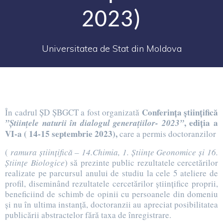
2023)
Universitatea de Stat din Moldova
Conferința științifică
În cadrul ȘD ȘBGCT a fost organizată
, ediția a
”Științele naturii în dialogul generațiilor- 2023”
VI-a ( 14-15 septembrie 2023),
care a permis doctoranzilor
(
ramura științifică – 14.Chimia, 1. Științe Geonomice și 16.
Științe Biologice
) să prezinte public rezultatele cercetărilor
realizate pe parcursul anului de studiu la cele 5 ateliere de
profil, diseminând rezultatele cercetărilor științifice proprii,
beneficiind de schimb de opinii cu persoanele din domeniu
și nu în ultima instanță, doctoranzii au apreciat posibilitatea
publicării abstractelor fără taxa de înregistrare.