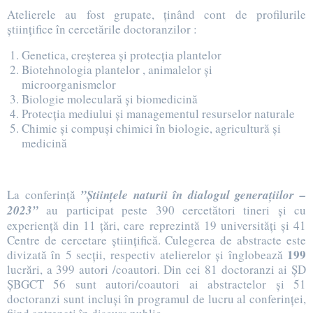
Atelierele au fost grupate, ținând cont de profilurile
științifice în cercetările doctoranzilor :
Genetica, creșterea și protecția plantelor
Biotehnologia plantelor , animalelor și
microorganismelor
Biologie moleculară și biomedicină
Protecția mediului și managementul resurselor naturale
Chimie și compuși chimici în biologie, agricultură și
medicină
La conferință
”Științele naturii în dialogul generațiilor –
2023”
au participat peste 390 cercetători tineri și cu
experiență din 11 țări, care reprezintă 19 universități și 41
Centre de cercetare științifică. Culegerea de abstracte este
199
divizată în 5 secții, respectiv atelierelor și înglobează
lucrări, a 399 autori /coautori. Din cei 81 doctoranzi ai ȘD
ȘBGCT 56 sunt autori/coautori ai abstractelor și 51
doctoranzi sunt incluși în programul de lucru al conferinței,