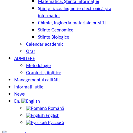
Matematica. Știința informației
Științe fizice. Inginerie electronică și a
informației
Chimie, ingineria materialelor si TI
Stiinte Geonomice
Stiinte Biologice
Calendar academic
Orar
ADMITERE
Metodologie
Granturi științifice
Managementul calității
Informații utile
News
En:
Română
English
Русский