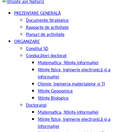
PREZENTARE GENERALĂ
Documente Strategice
Rapoarte de activitate
Planuri de activitate
ORGANIZARE
Consiliul ȘD
Conducători doctorat
Matematica, Știința informației
Științe fizice, Inginerie electronică și a
informației
Chimie, Ingineria materialelor și TI
Științe Geonomice
Științe Biologice
Doctoranzi
Matematica, Știința informației
Științe fizice, Inginerie electronică și a
informației