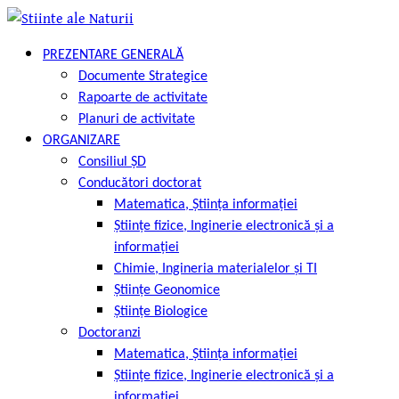
Skip
to
PREZENTARE GENERALĂ
content
Documente Strategice
Rapoarte de activitate
Planuri de activitate
ORGANIZARE
Consiliul ȘD
Conducători doctorat
Matematica, Știința informației
Științe fizice, Inginerie electronică și a
informației
Chimie, Ingineria materialelor și TI
Științe Geonomice
Științe Biologice
Doctoranzi
Matematica, Știința informației
Științe fizice, Inginerie electronică și a
informației