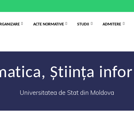
RGANIZARE
ACTE NORMATIVE
STUDII
ADMITERE
tica, Știința info
Universitatea de Stat din Moldova