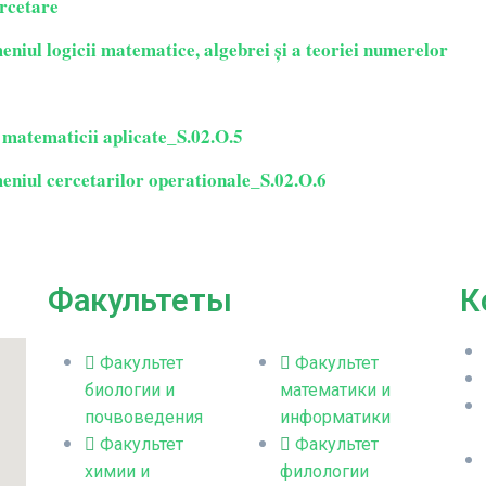
ercetare
eniul logicii matematice, algebrei și a teoriei numerelor
 matematicii aplicate_S.02.O.5
meniul cercetarilor operationale_S.02.O.6
Факультеты
К
Факультет
Факультет
биологии и
математики и
почвоведения
информатики
Факультет
Факультет
химии и
филологии