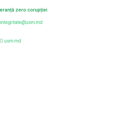
eranță zero corupției
integritate@usm.md
usm.md