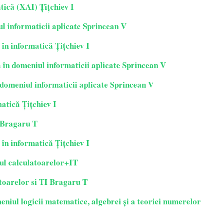
ică (XAI) Țițchiev I
iul informaticii aplicate Sprincean V
̂n informatică Țițchiev I
ă în domeniul informaticii aplicate Sprincean V
 domeniul informaticii aplicate Sprincean V
ică Țițchiev I
e Bragaru T
̂n informatică Țițchiev I
ul calculatoarelor+IT
toarelor si TI Bragaru T
eniul logicii matematice, algebrei și a teoriei numerelor