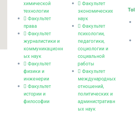
химической
Факультет
Tol
технологии
экономических
Факультет
наук
права
Факультет
Факультет
психологии,
журналистики и
педагогики,
коммуникационн
социологии и
ых наук
социальной
Факультет
работы
физики и
Факультет
инженерии
международных
Факультет
отношений,
истории и
политических и
философии
административн
ых наук