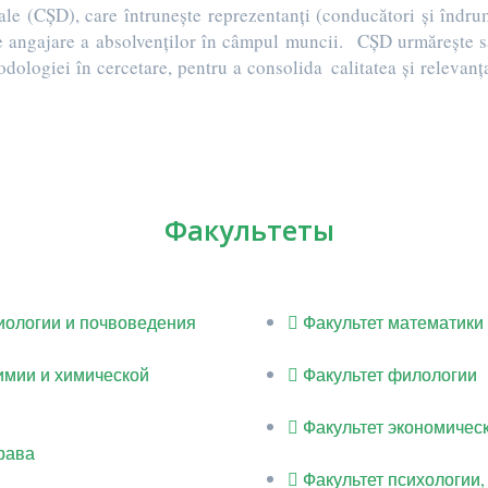
e (CȘD), care întrunește reprezentanți (conducători și îndrumă
de angajare a absolvenților în câmpul muncii. CȘD urmărește să 
ologiei în cercetare, pentru a consolida calitatea și relevanța 
Факультеты
иологии и почвоведения
Факультет математики
имии и химической
Факультет филологии
Факультет экономическ
рава
Факультет психологии,