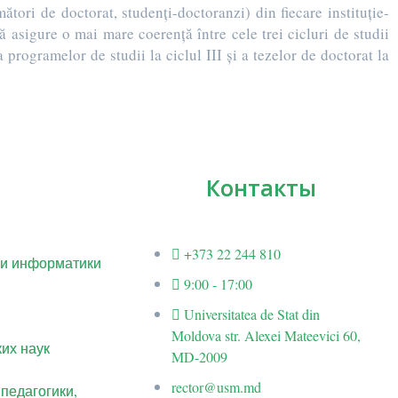
tori de doctorat, studenți-doctoranzi) din fiecare instituție-
asigure o mai mare coerență între cele trei cicluri de studii
programelor de studii la ciclul III și a tezelor de doctorat la
Контакты
+373 22 244 810
 и информатики
9:00 - 17:00
Universitatea de Stat din
Moldova str. Alexei Mateevici 60,
их наук
MD-2009
rector@usm.md
 педагогики,