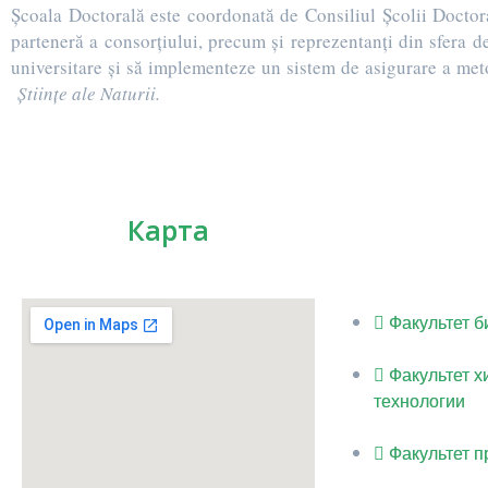
Școala Doctorală este coordonată de Consiliul Școlii Doctoral
parteneră a consorțiului, precum și reprezentanți din sfera 
universitare și să implementeze un sistem de asigurare a metod
Științe ale Naturii.
Карта
Факультет б
Факультет х
технологии
Факультет п