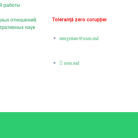
й работы
дных отношений,
Toleranță zero corupției
тративных наук
integritate@usm.md
usm.md