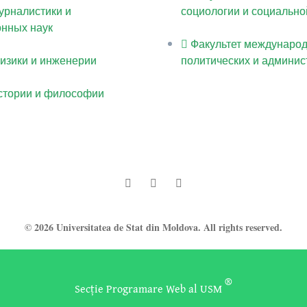
урналистики и
социологии и социально
нных наук
Факультет междунаро
физики и инженерии
политических и админис
истории и философии
© 2026 Universitatea de Stat din Moldova. All rights reserved.
®
Secție Programare Web al USM