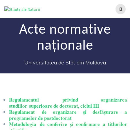
Acte normative
naționale
Universitatea de Stat din Moldova
Regulamentul
privind organizarea
studiilor
superioare de doctorat, ciclul III
Regulament
de organizare şi desfăşurare a
programelor de postdoctorat
Metodologia
de conferire și confirmare a titlurilor