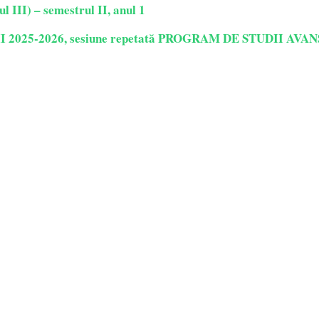
l III) – semestrul II, anul 1
025-2026, sesiune repetată
PROGRAM DE STUDII AVANS