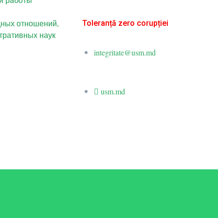
дных отношений,
Toleranță zero corupției
тративных наук
integritate@usm.md
usm.md