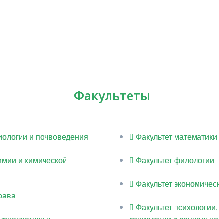
Факультеты
иологии и почвоведения
Факультет математики
имии и химической
Факультет филологии
Факультет экономическ
рава
Факультет психологии,
урналистики и
социологии и социально