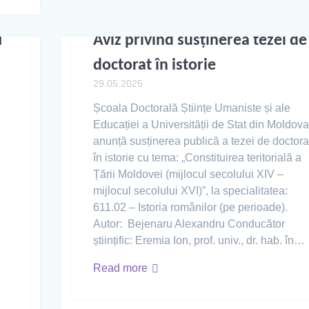
I
Aviz privind susținerea tezei de
doctorat în istorie
29.05.2025
Școala Doctorală Științe Umaniste și ale
Educației a Universității de Stat din Moldova
anunță susținerea publică a tezei de doctora
în istorie cu tema: „Constituirea teritorială a
Țării Moldovei (mijlocul secolului XIV –
mijlocul secolului XVI)”, la specialitatea:
611.02 – Istoria românilor (pe perioade).
Autor: Bejenaru Alexandru Conducător
științific: Eremia Ion, prof. univ., dr. hab. în…
Read more