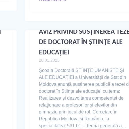
I
AVIZ PRIVIND SUSȚINEREA TEZE
DE DOCTORAT ÎN ȘTIINȚE ALE
EDUCAȚIEI
28.01.2025
Școala Doctorală ȘTIINȚE UMANISTE ȘI
ALE EDUCAȚIEI a Universității de Stat din
Moldova anunță susținerea publică a tezei 
doctorat în Științe ale educației cu tema:
Realizarea și dezvoltarea competenței de
relaţionare a profesorilor şi elevilor din
gimnaziu prin jocul de rol. Cercetare în
Republica Moldova și România, la
specialitatea: 531.01 – Teoria generală a…