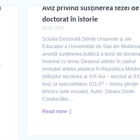
I
Aviz privind susținerea tezei de
doctorat în istorie
29.05.2025
Școala Doctorală Științe Umaniste și ale
Educației a Universității de Stat din Moldova
anunță susținerea publică a tezei de doctora
înistorie cu tema: Desenul artistic în cadrul
e
evoluției artelor plastice în Republica Moldo
(sfârșitul secolului al XIX-lea – secolul al XX
lea), la specialitatea: 611.07 – Istoria ştiinţei 
tehnicii (arte vizuale). Autor: Șibaev Dmitri
Conducător…
Read more