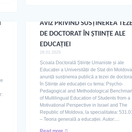
I
AVIZ PRIVIND SUSȚINEREA TEZE
DE DOCTORAT ÎN ȘTIINȚE ALE
EDUCAȚIEI
28.01.2025
Școala Doctorală Științe Umaniste și ale
Educației a Universității de Stat din Moldova
i
anunță susținerea publică a tezei de doctora
re
în Științe ale educației cu tema: Psycho-
Pedagogical and Methodological Benchmar
r:
of Multilingual Education of Students from a
c
Motivational Perspective in Israel and The
Republic of Moldova, la specialitatea: 531.0
– Teoria generală a educației. Autor:…
Read more