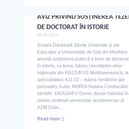
AVIZ PRIVIND SUSȚINEREA TEZE
DE DOCTORAT ÎN ISTORIE
29.05.2025
Școala Doctorală Științe Umaniste și ale
Educației a Universității de Stat din Moldova
anunță susținerea publică a tezei de doctorat
în istorie, cu tema: Istoria cercetărilor etno-
naționale din RASS/RSS Moldovenească, la
specialitatea: 611.02 – Istoria românilor (pe
perioade). Autor: MOROI Natalia Conducător
științific: DRAGNEV Demir, doctor habilitat în
istorie, profesor universitar, academician al
AȘM Data…
Read more