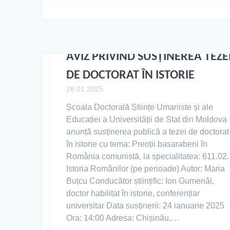
AVIZ PRIVIND SUSȚINEREA TEZE
DE DOCTORAT ÎN ISTORIE
28.01.2025
Școala Doctorală Științe Umaniste și ale
Educației a Universității de Stat din Moldova
anunță susținerea publică a tezei de doctorat
în istorie cu tema: Preoții basarabeni în
România comunistă, la specialitatea: 611.02.
Istoria Românilor (pe perioade) Autor: Maria
Buțcu Conducător științific: Ion Gumenâi,
doctor habilitat în istorie, conferențiar
universitar Data susținerii: 24 ianuarie 2025
Ora: 14:00 Adresa: Chișinău,…