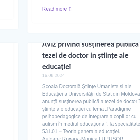
Read more
AVIZ privind susținerea publica
tezei de doctor in științe ale
educației
16.08.2024
Școala Doctorală Științe Umaniste și ale
Educației a Universității de Stat din Moldova
anunță susținerea publică a tezei de doctor 
științe ale educației cu tema „Paradigme
psihopedagogice de integrare a copiilor cu
autism în mediul educațional”, la specialitat
531.01 – Teoria generala educației.
Autoare: Roxana-Monica LUPUȘOR