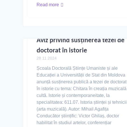
Read more
Aviz privind susținerea tezei de
doctorat în istorie
28.11.2024
Școala Doctorală Științe Umaniste și ale
Educației a Universității de Stat din Moldova
anunță susținerea publică a tezei de doctorat
în istorie cu tema: Chitara în creația muzicală
cultă. Istorie și contemporaneitate, la
specialitatea: 611.07. Istoria științei și tehnicii
(arta muzicală). Autor: Mihail Agafița
Conducător științific: Victor Ghilaș, doctor
habilitat în studiul artelor, conferențiar