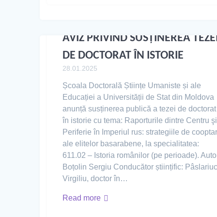
AVIZ PRIVIND SUSȚINEREA TEZE
DE DOCTORAT ÎN ISTORIE
28.01.2025
Școala Doctorală Științe Umaniste și ale
Educației a Universității de Stat din Moldova
anunță susținerea publică a tezei de doctorat
în istorie cu tema: Raporturile dintre Centru ş
Periferie în Imperiul rus: strategiile de coopta
ale elitelor basarabene, la specialitatea:
611.02 – Istoria românilor (pe perioade). Auto
Boțolin Sergiu Conducător științific: Pâslariu
Virgiliu, doctor în…
Read more