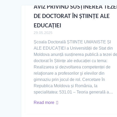
AVIZ PRIVIND SUSȚINEREA TEZE
DE DOCTORAT ÎN ȘTIINȚE ALE
EDUCAȚIEI
29.05.2025
Școala Doctorală ȘTIINȚE UMANISTE ȘI
ALE EDUCAȚIEI a Universității de Stat din
Moldova anunță susținerea publică a tezei d
doctorat în Științe ale educației cu tema:
Realizarea și dezvoltarea competenței de
relaţionare a profesorilor şi elevilor din
gimnaziu prin jocul de rol. Cercetare în
Republica Moldova și România, la
specialitatea: 531.01 – Teoria generală a…
Read more