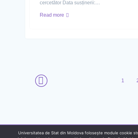
cercetător Data susținerii:…
Read more
1
Universitatea de Stat din Moldova folosește module cookie stric