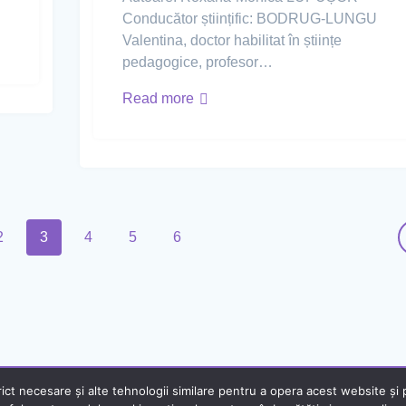
Conducător științific: BODRUG-LUNGU
Valentina, doctor habilitat în științe
pedagogice, profesor…
Read more
2
3
4
5
6
t necesare și alte tehnologii similare pentru a opera acest website și pe