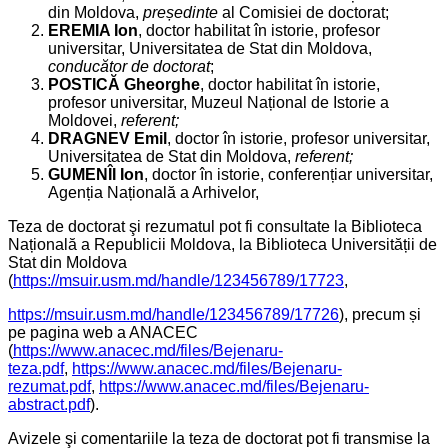
din Moldova,
președinte
al Comisiei de doctorat;
EREMIA Ion
, doctor habilitat în istorie, profesor
universitar, Universitatea de Stat din Moldova,
conducător de doctorat
;
POSTICĂ Gheorghe
, doctor habilitat în istorie,
profesor universitar, Muzeul Național de Istorie a
Moldovei,
referent;
DRAGNEV Emil
, doctor în istorie, profesor universitar,
Universitatea de Stat din Moldova,
referent;
GUMENÎI Ion
, doctor în istorie, conferențiar universitar,
Agenția Națională a Arhivelor,
Teza de doctorat şi rezumatul pot fi consultate la Biblioteca
Națională a Republicii Moldova, la Biblioteca Universității de
Stat din Moldova
(
https://msuir.usm.md/handle/123456789/17723
,
https://msuir.usm.md/handle/123456789/17726
), precum și
pe pagina web a ANACEC
(
https://www.anacec.md/files/Bejenaru-
teza.pdf
,
https://www.anacec.md/files/Bejenaru-
rezumat.pdf
,
https://www.anacec.md/files/Bejenaru-
abstract.pdf
).
Avizele şi comentariile la teza de doctorat pot fi transmise la