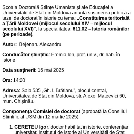
Școala Doctorală Științe Umaniste și ale Educației a
Universității de Stat din Moldova anunță susținerea publică a
tezei de doctorat în istorie cu tema:
„Constituirea teritorială
a Țării Moldovei (mijlocul secolului XIV – mijlocul
secolului XVI)”
, la specialitatea:
611.02 – Istoria românilor
(pe perioade)
.
Autor:
Bejenaru Alexandru
Conducător științific:
Eremia Ion, prof. univ., dr. hab. în
istorie
Data susținerii:
16 mai 2025
Ora:
14:00
Adresa:
Sala 535 „Gh. I. Brătianu”, blocul central,
Universitatea de Stat din Moldova, str. Alexei Mateevici 60,
mun. Chișinău.
Componența Comisiei de doctorat
(aprobată la Consiliul
Științific al USM din 12 martie 2025):
CERETEU Igor
, doctor habilitat în istorie, conferențiar
universitar, Institutul de Istorie al Universității de Stat