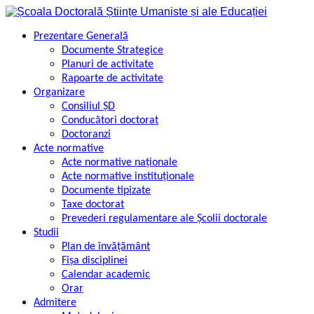
Skip
to
content
Prezentare Generală
Documente Strategice
Planuri de activitate
Rapoarte de activitate
Organizare
Consiliul ȘD
Conducători doctorat
Doctoranzi
Acte normative
Acte normative naționale
Acte normative instituționale
Documente tipizate
Taxe doctorat
Prevederi regulamentare ale Școlii doctorale
Studii
Plan de învățământ
Fișa disciplinei
Calendar academic
Orar
Admitere