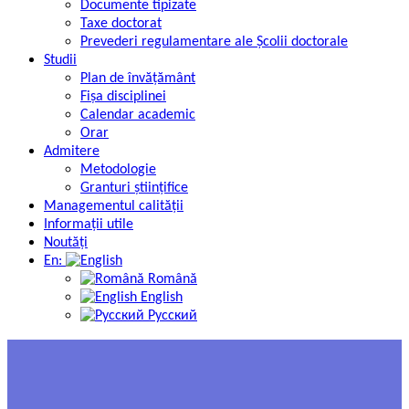
Documente tipizate
Taxe doctorat
Prevederi regulamentare ale Școlii doctorale
Studii
Plan de învățământ
Fișa disciplinei
Calendar academic
Orar
Admitere
Metodologie
Granturi științifice
Managementul calității
Informații utile
Noutăți
En:
Română
English
Русский