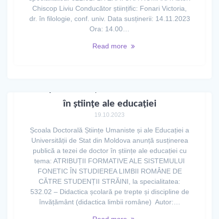
Chiscop Liviu Conducător științific: Fonari Victoria,
dr. în filologie, conf. univ. Data susținerii: 14.11.2023
Ora: 14.00…
Read more
Aviz privind susținerea tezei de doctor
în științe ale educației
19.10.2023
Școala Doctorală Științe Umaniste și ale Educației a
Universității de Stat din Moldova anunță susținerea
publică a tezei de doctor în științe ale educației cu
tema: ATRIBUȚII FORMATIVE ALE SISTEMULUI
FONETIC ÎN STUDIEREA LIMBII ROMÂNE DE
CĂTRE STUDENȚII STRĂINI, la specialitatea:
532.02 – Didactica școlară pe trepte și discipline de
învățământ (didactica limbii române) Autor:…