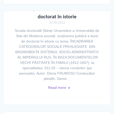
Aviz privind susținerea tezei de
doctorat în istorie
24.08.2023
Școala doctorală Științe Umanistice a Universității de
Stat din Moldova anunță susținerea publică a tezei
de doctorat în istorie cu tema: ÎNCADRAREA
CATEGORIILOR SOCIALE PRIVILEGIATE DIN
BASARABIA ÎN SISTEMUL SOCIO-ADMINISTRATIV
AL IMPERIULUI RUS, ÎN BAZA DOCUMENTELOR
VECHI PĂSTRATE ÎN FAMILII (1812-1847), la
specialitatea: 611.02 – istoria românilor (pe
perioade). Autor: Elena FRUMOSU Conducător
științific: Demir…
Read more
Prof. univ. Radu SILAGHI-