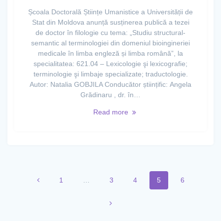
Școala Doctorală Științe Umanistice a Universității de
Stat din Moldova anunță susținerea publică a tezei
de doctor în filologie cu tema: „Studiu structural-
semantic al terminologiei din domeniul bioingineriei
medicale în limba engleză și limba română”, la
specialitatea: 621.04 – Lexicologie şi lexicografie;
terminologie şi limbaje specializate; traductologie.
Autor: Natalia GOBJILA Conducător științific: Angela
Grădinaru , dr. în…
Read more
1
…
3
4
5
6