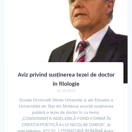
Aviz privind susținerea tezei de doctor
în filologie
31.10.2023
Școala Doctorală Științe Umaniste și ale Eduației a
Universității de Stat din Moldova anunță susținerea
publică a tezei de doctor în cu tema:
„CONSONANȚA INDELEBILĂ FOND-FORMĂ ÎN
CREAȚIA POETICĂ A LUI NICOLAE DABIJA”, la
specialitatea: 622.01. LITERATURĂ ROMÂNĂ Autor: