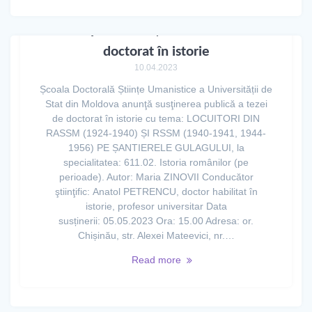
Aviz privind susținerea tezei de
doctorat în istorie
10.04.2023
Școala Doctorală Științe Umanistice a Universității de
Stat din Moldova anunţă susţinerea publică a tezei
de doctorat în istorie cu tema: LOCUITORI DIN
RASSM (1924-1940) ȘI RSSM (1940-1941, 1944-
1956) PE ȘANTIERELE GULAGULUI, la
specialitatea: 611.02. Istoria românilor (pe
perioade). Autor: Maria ZINOVII Conducător
ştiinţific: Anatol PETRENCU, doctor habilitat în
istorie, profesor universitar Data
susținerii: 05.05.2023 Ora: 15.00 Adresa: or.
Chișinău, str. Alexei Mateevici, nr.…
Read more