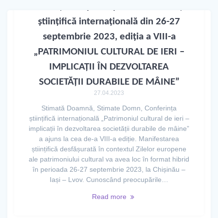
INVITAȚIE de participare la conferința
științifică internațională din 26-27
septembrie 2023, ediția a VIII-a
„PATRIMONIUL CULTURAL DE IERI –
IMPLICAȚII ÎN DEZVOLTAREA
SOCIETĂȚII DURABILE DE MÂINE”
27.04.2023
Stimată Doamnă, Stimate Domn, Conferința
științifică internațională „Patrimoniul cultural de ieri –
implicații în dezvoltarea societății durabile de mâine”
a ajuns la cea de-a VIII-a ediție. Manifestarea
științifică desfășurată în contextul Zilelor europene
ale patrimoniului cultural va avea loc în format hibrid
în perioada 26-27 septembrie 2023, la Chișinău –
Iași – Lvov. Cunoscând preocupările…
Read more