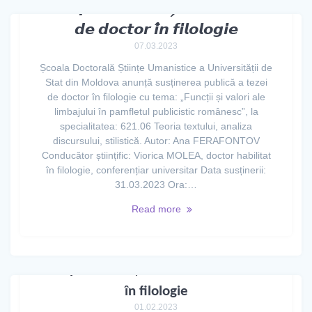
𝘼𝙫𝙞𝙯 𝙥𝙧𝙞𝙫𝙞𝙣𝙙 𝙨𝙪𝙨𝙩̗𝙞𝙣𝙚𝙧𝙚𝙖 𝙩𝙚𝙯𝙚𝙞
𝙙𝙚 𝙙𝙤𝙘𝙩𝙤𝙧 𝙞̂𝙣 𝙛𝙞𝙡𝙤𝙡𝙤𝙜𝙞𝙚
07.03.2023
Școala Doctorală Științe Umanistice a Universității de
Stat din Moldova anunță susținerea publică a tezei
de doctor în filologie cu tema: „Funcții și valori ale
limbajului în pamfletul publicistic românesc”, la
specialitatea: 621.06 Teoria textului, analiza
discursului, stilistică. Autor: Ana FERAFONTOV
Conducător științific: Viorica MOLEA, doctor habilitat
în filologie, conferențiar universitar Data susținerii:
31.03.2023 Ora:…
Read more
Aviz privind susținerea tezei de doctor
în filologie
01.02.2023