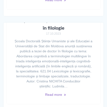
Read more
Aviz privind susținerea tezei de doctor
în filologie
17.10.2023
Școala Doctorală Științe Umaniste și ale Educației a
Universității de Stat din Moldova anunță susținerea
publică a tezei de doctor în filologie cu tema:
Abordarea cognitivă a terminologiei multilingve în
triada inteligența emoțională-inteligența cognitivă-
inteligența artificială (în limbile engleză și română),
la specialitatea: 621.04 Lexicologie și lexicografie,
terminologie și limbaje specializate, traductologie.
Autor: Cristina NICHITA Conducător
științific: Ludmila…
Read more