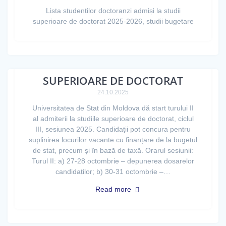
Lista studenților doctoranzi admiși la studii
superioare de doctorat 2025-2026, studii bugetare
START ADMITERE LA STUDIILE
SUPERIOARE DE DOCTORAT
24.10.2025
Universitatea de Stat din Moldova dă start turului II
al admiterii la studiile superioare de doctorat, ciclul
III, sesiunea 2025. Candidații pot concura pentru
suplinirea locurilor vacante cu finanțare de la bugetul
de stat, precum și în bază de taxă. Orarul sesiunii:
Turul II: a) 27-28 octombrie – depunerea dosarelor
candidaților; b) 30-31 octombrie –…
Read more