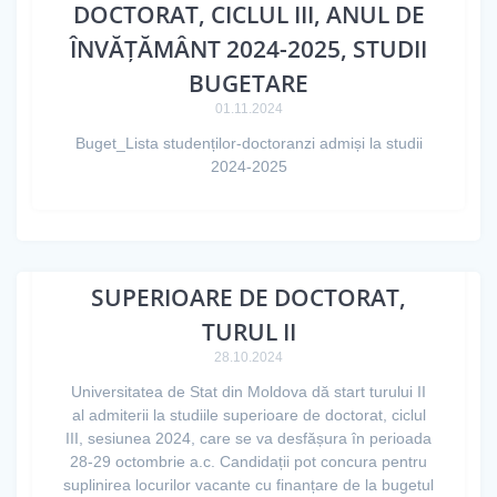
DOCTORAT, CICLUL III, ANUL DE
ÎNVĂȚĂMÂNT 2024-2025, STUDII
BUGETARE
01.11.2024
Buget_Lista studenților-doctoranzi admiși la studii
2024-2025
START ADMITERE LA STUDIILE
SUPERIOARE DE DOCTORAT,
TURUL II
28.10.2024
Universitatea de Stat din Moldova dă start turului II
al admiterii la studiile superioare de doctorat, ciclul
III, sesiunea 2024, care se va desfășura în perioada
28-29 octombrie a.c. Candidații pot concura pentru
suplinirea locurilor vacante cu finanțare de la bugetul