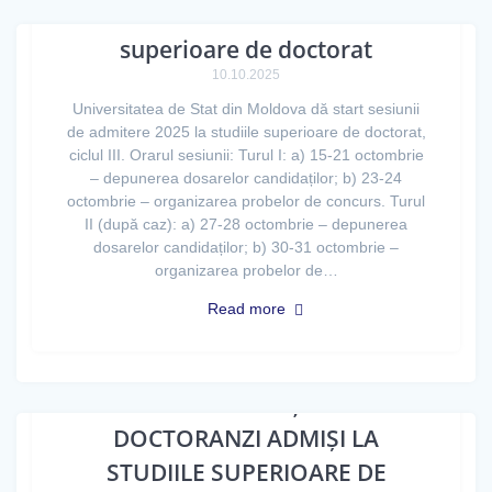
Start admitere la studiile
superioare de doctorat
10.10.2025
Universitatea de Stat din Moldova dă start sesiunii
de admitere 2025 la studiile superioare de doctorat,
ciclul III. Orarul sesiunii: Turul I: a) 15-21 octombrie
– depunerea dosarelor candidaților; b) 23-24
octombrie – organizarea probelor de concurs. Turul
II (după caz): a) 27-28 octombrie – depunerea
dosarelor candidaților; b) 30-31 octombrie –
organizarea probelor de…
Read more
LISTA STUDENȚILOR-
DOCTORANZI ADMIȘI LA
STUDIILE SUPERIOARE DE