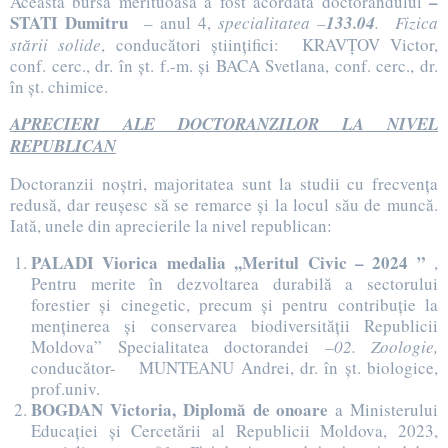
–
Această bursă merituoasă a fost acordată doctorandului
STATI Dumitru
– anul 4,
specialitatea –
133.04
. Fizica
stării solide
, conducători științifici: KRAVȚOV Victor,
conf. cerc., dr. în șt. f.-m. și BACA Svetlana, conf. cerc., dr.
în șt. chimice.
APRECIERI ALE DOCTORANZILOR LA NIVEL
REPUBLICAN
Doctoranzii noștri, majoritatea sunt la studii cu frecvența
redusă, dar reușesc să se remarce și la locul său de muncă.
Iată, unele din aprecierile la nivel republican:
PALADI Viorica
medalia ,,Meritul Civic – 2024 ”
,
Pentru merite în dezvoltarea durabilă a sectorului
forestier și cinegetic, precum și pentru contribuție la
menținerea și conservarea biodiversității Republicii
Moldova” Specialitatea doctorandei –
02. Zoologie,
conducător- MUNTEANU Andrei, dr. în șt. biologice,
prof.univ.
BOGDAN Victoria,
Diplomă de onoare
a Ministerului
Educației și Cercetării al Republicii Moldova, 2023,