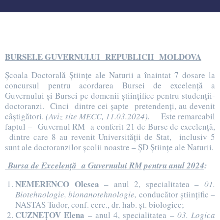
BURSELE GUVERNULUI REPUBLICII MOLDOVA
Școala Doctorală Științe ale Naturii a înaintat 7 dosare la
concursul pentru acordarea Bursei de excelență a
Guvernului și Bursei pe domenii științifice pentru studenții-
doctoranzi. Cinci dintre cei șapte pretendenți, au devenit
câștigători.
(Aviz site MECC, 11.03.2024).
Este remarcabil
faptul – Guvernul RM a conferit 21 de Burse de excelență,
dintre care 8 au revenit Universității de Stat, inclusiv 5
sunt ale doctoranzilor școlii noastre – ȘD Științe ale Naturii.
Bursa de Excelență a Guvernului RM pentru anul 2024
:
NEMERENCO Olesea
– anul 2, specialitatea –
01.
Biotehnologie, bionanotehnologie,
conducător științific –
NASTAS Tudor, conf. cerc., dr. hab. șt. biologice;
CUZNEȚOV Elena
– anul 4, specialitatea –
03. Logica