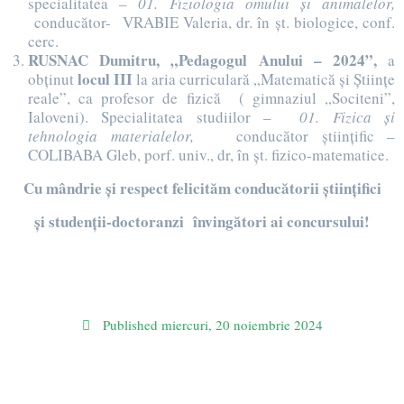
specialitatea –
01. Fiziologia omului și animalelor,
conducător-
VRABIE Valeria, dr. în șt. biologice, conf.
cerc.
RUSNAC Dumitru,
„Pedagogul Anului – 2024”,
a
locul III
obținut
la aria curriculară „Matematică și Științe
reale”, ca profesor de fizică ( gimnaziul „Sociteni”,
Ialoveni). Specialitatea studiilor –
01. Fizica și
tehnologia materialelor,
conducător științific –
COLIBABA Gleb, porf. univ., dr, în șt. fizico-matematice.
Cu mândrie și respect felicităm conducătorii științifici
și studenții-doctoranzi învingători ai concursului!
Published
miercuri, 20 noiembrie 2024