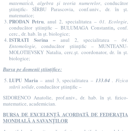
matematică, algebra și teoria numerelor
, conducător
științific- SÎRBU Parascovia, conf.univ., dr. în șt.
matematice;
PRODAN Petru
, anul 2, specialitatea –
01. Ecologie
,
,
conducător științific – BULUMAGA Constantin
conf.
cerc., dr. hab. în șt. biologice;
ISTRATI Sorina –
anul 2, specialitatea –
04.
Entomologie,
conducător științific – MUNTEANU-
MOLOTIEVSKY Natalia, cerc.șt. coordonator, dr. în șt.
biologice;
Bursa pe domenii științifice:
LUPU Maria
– anul 3, specialitatea –
133.04
. Fizica
stării solide
, conducător științific –
SIDORENCO Anatolie, prof.univ., dr. hab. în șt. fizico-
matematice, academician.
BURSA DE EXCELENȚĂ ACORDATĂ DE FEDERAȚIA
MONDIALĂ A SAVANȚILOR