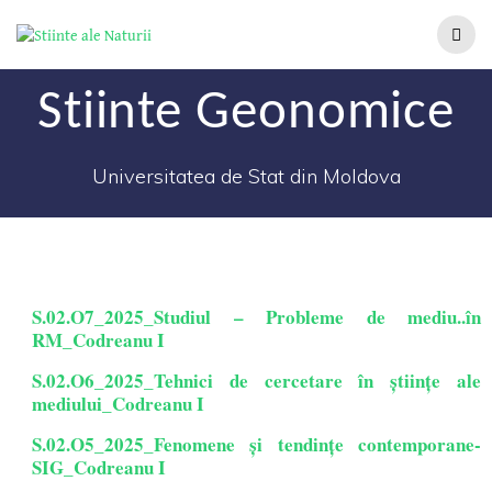
Stiinte Geonomice
Universitatea de Stat din Moldova
S.02.O7_2025_Studiul – Probleme de mediu..în
RM_Codreanu I
S.02.O6_2025_Tehnici de cercetare în științe ale
mediului_Codreanu I
S.02.O5_2025_Fenomene și tendințe contemporane-
SIG_Codreanu I